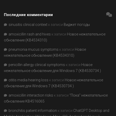
Последние комментарии
sinusitis clinical context
к записи
Виджет погоды
amoxicillin rash and hives
к записи
Новое нежелательное
обновление (KB4534310)
pneumonia mucus symptoms
к записи
Новое
нежелательное обновление (KB4534310)
penicillin allergy clinical symptoms
к записи
Новое
нежелательное обновление для Windows 7 (KB4530734 )
otitis media hearing loss
к записи
Новое нежелательное
обновление для Windows 7 (KB4530734 )
amoxicillin interaction risks
к записи
“Пока” нежелательное
обновление KB4516065
bronchitis patient information
к записи
ChatGPT Desktop and